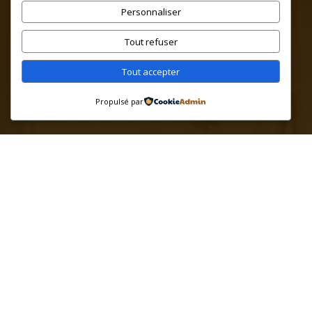
Personnaliser
03 80 97 07 08
Tout refuser
10, rue du couvent
Tout accepter
21140 Semur-en-Auxois
Propulsé par
Formulaire de contact
Mentions Légales
Heures
Du Lundi au Vendredi
08:30–18:00
Réseaux