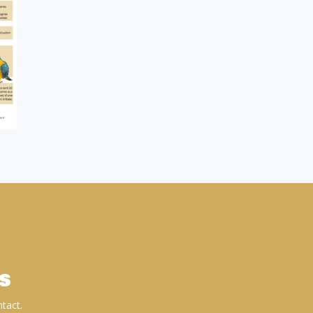
s
tact.