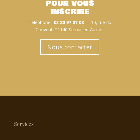
pour vous
inscrire
Téléphone :
03 80 97 07 08
— 10, rue du
Couvent, 21140 Semur-en-Auxois.
Nous contacter
Services